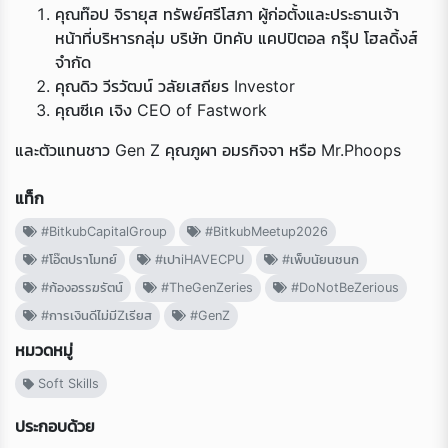
คุณท๊อป จิรายุส ทรัพย์ศรีโสภา ผู้ก่อตั้งและประธานเจ้า
หน้าที่บริหารกลุ่ม บริษัท บิทคับ แคปปิตอล กรุ๊ป โฮลดิ้งส์
จำกัด
คุณดิว วีรวัฒน์ วลัยเสถียร Investor
คุณซีเค เจิง CEO of Fastwork
และตัวแทนชาว Gen Z คุณภูผา อมรกิจจา หรือ Mr.Phoops
แท็ก
#BitkubCapitalGroup
#BitkubMeetup2026
#โอ๊ตปราโมทย์
#เปาiHAVECPU
#เพ็บนัยนชนก
#ก้องอรรฆรัตน์
#TheGenZeries
#DoNotBeZerious
#การเงินดีไม่มีZเรียส
#GenZ
หมวดหมู่
Soft Skills
ประกอบด้วย