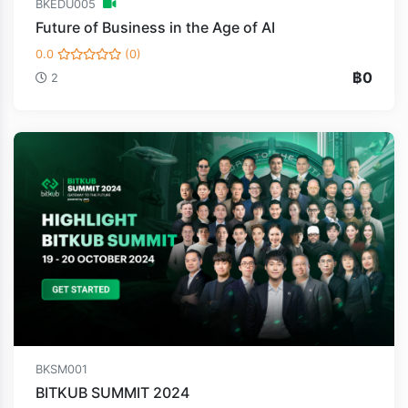
BKEDU005
Future of Business in the Age of AI
0.0
(0)
฿0
2
BKSM001
BITKUB SUMMIT 2024